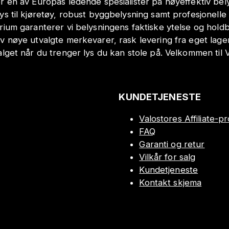
r en av Europas ledende spesialister på høyeffektiv bely
lys til kjøretøy, robust byggbelysning samt profesjonell
orium garanterer vi belysningens faktiske ytelse og hol
v nøye utvalgte merkevarer, rask levering fra eget lage
alget når du trenger lys du kan stole på. Velkommen til 
KUNDETJENESTE
Valostores Affiliate-
FAQ
Garanti og retur
Vilkår for salg
Kundetjeneste
Kontakt skjema