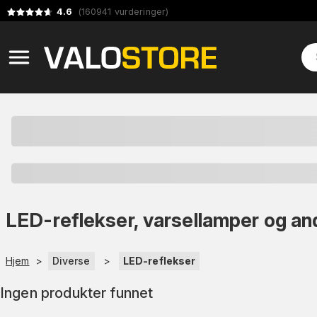
4.6
(
160941
vurderinger
)
LED-reflekser, varsellamper og a
Hjem
>
Diverse
>
LED-reflekser
Ingen produkter funnet