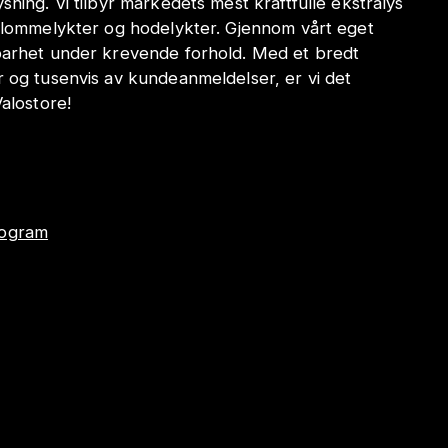
sning. Vi tilbyr markedets mest kraftfulle ekstralys
e lommelykter og hodelykter. Gjennom vårt eget
dbarhet under krevende forhold. Med et bredt
r og tusenvis av kundeanmeldelser, er vi det
Valostore!
program