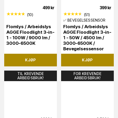
499
kr
399
kr
(
10
)
(
51
)
✅ BEVEGELSESSENSOR
Flomlys / Arbeidslys
Flomlys / Arbeidslys
AGGE Floodlight 3-in-
AGGE Floodlight 3-in-
1 - 100W / 9000 lm /
1 - 50W / 4500 lm /
3000-6500K
3000-6500K /
Bevegelsessensor
KJØP
KJØP
TIL KREVENDE
FOR KREVENDE
ARBEIDSBRUK!
ARBEIDSBRUK!