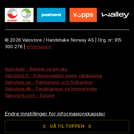
©
2026
Valostore /
Handshake Norway AS
|
Org. nr:
915
300 278
|
Informasjon
Autodude - Bilpleie og bilvoks
Valostore.fi - Pohjoismaiden suurin valokauppa
Valostore.se - Pannlampor och ficklampor
Valostore.dk - Pandelamper og lommelygter
Valostore.com - Europe
Endre innstillinger for informasjonskapsler
GÅ TIL TOPPEN