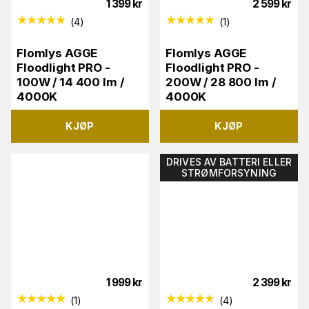
1 399
kr
2 599
kr
(
4
)
(
1
)
Flomlys AGGE
Flomlys AGGE
Floodlight PRO -
Floodlight PRO -
100W / 14 400 lm /
200W / 28 800 lm /
4000K
4000K
KJØP
KJØP
DRIVES AV BATTERI ELLER
STRØMFORSYNING
1 999
kr
2 399
kr
(
1
)
(
4
)