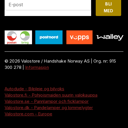
BLI
E-post
MED
©
2026
Valostore /
Handshake Norway AS
|
Org. nr:
915
300 278
|
Informasjon
Autodude - Bilpleie og bilvoks
Valostore.fi - Pohjoismaiden suurin valokauppa
Valostore.se - Pannlampor och ficklampor
Valostore.dk - Pandelamper og lommelygter
Valostore.com - Europe