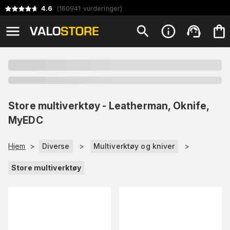
4.6
(
160941
vurderinger
)
Store multiverktøy - Leatherman, Oknife,
MyEDC
Hjem
>
Diverse
>
Multiverktøy og kniver
>
Store multiverktøy