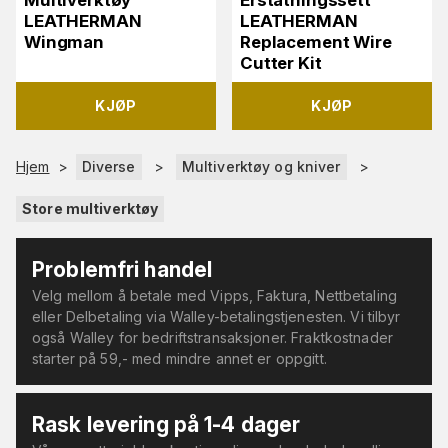
Multiverktøy
Erstatningssett
LEATHERMAN
LEATHERMAN
Wingman
Replacement Wire
Cutter Kit
KJØP
KJØP
Hjem
>
Diverse
>
Multiverktøy og kniver
>
Store multiverktøy
Problemfri handel
Velg mellom å betale med Vipps, Faktura, Nettbetaling
eller Delbetaling via Walley-betalingstjenesten. Vi tilbyr
også Walley for bedriftstransaksjoner. Fraktkostnader
starter på 59,- med mindre annet er oppgitt.
Rask levering på 1-4 dager