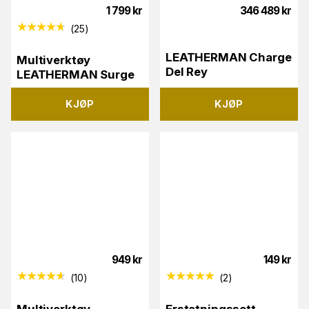
1 799
kr
346 489
kr
(
25
)
LEATHERMAN Charge
Multiverktøy
Del Rey
LEATHERMAN Surge
KJØP
KJØP
949
kr
149
kr
(
10
)
(
2
)