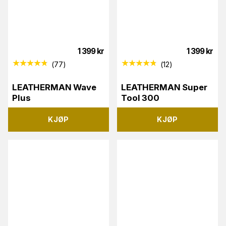
1 399
kr
1 399
kr
(
77
)
(
12
)
LEATHERMAN Wave
LEATHERMAN Super
Plus
Tool 300
KJØP
KJØP