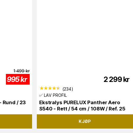
1 499
kr
995
kr
2 299
kr
(
234
)
✅ LAV PROFIL
- Rund / 23
Ekstralys PURELUX Panther Aero
S540 - Rett / 54 cm / 108W / Ref. 25
KJØP