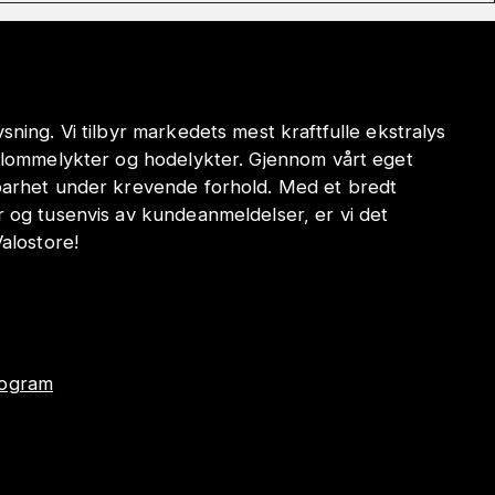
sning. Vi tilbyr markedets mest kraftfulle ekstralys
e lommelykter og hodelykter. Gjennom vårt eget
dbarhet under krevende forhold. Med et bredt
r og tusenvis av kundeanmeldelser, er vi det
Valostore!
program