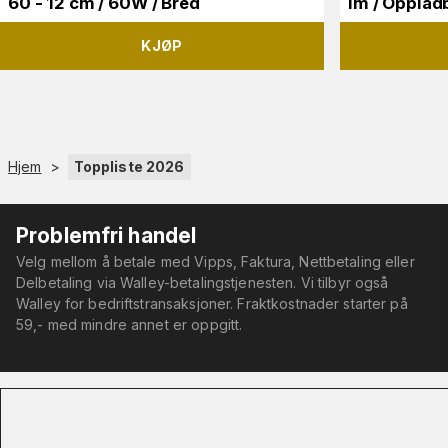
60 - 12 cm / 60W / Bred
lm / Opplad
KJØP
Hjem
>
Toppliste 2026
Problemfri handel
Velg mellom å betale med Vipps, Faktura, Nettbetaling eller
Delbetaling via Walley-betalingstjenesten. Vi tilbyr også
Walley for bedriftstransaksjoner. Fraktkostnader starter på
59,- med mindre annet er oppgitt.