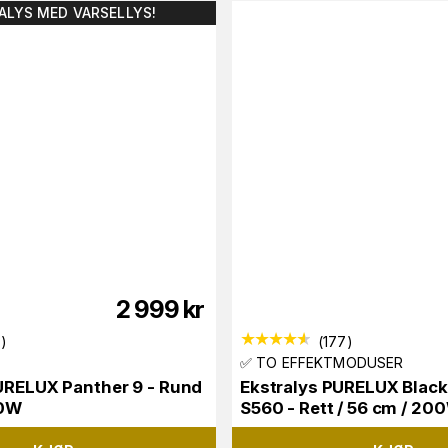
ALYS MED VARSELLYS!
2 999
kr
7
)
(
177
)
✅ TO EFFEKTMODUSER
URELUX Panther 9 - Rund
Ekstralys PURELUX Black
10W
S560 - Rett / 56 cm / 20