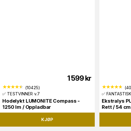
1 599
kr
(
10425
)
(
4
✅ TESTVINNER v.7
✅ FANTASTISK
Hodelykt LUMONITE Compass -
Ekstralys P
1250 lm / Oppladbar
Rett / 54 c
KJØP