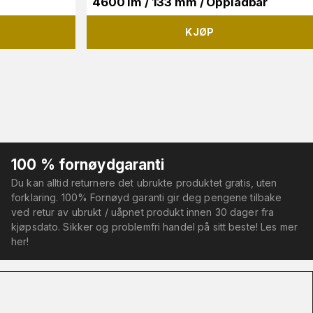
4600 lm / 133 mm / Oppladbar
KJØP
100 % fornøydgaranti
Du kan alltid returnere det ubrukte produktet gratis, uten
forklaring. 100% Fornøyd garanti gir deg pengene tilbake
ved retur av ubrukt / uåpnet produkt innen 30 dager fra
kjøpsdato. Sikker og problemfri handel på sitt beste! Les mer
her!