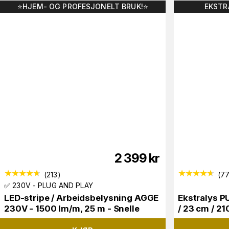
⭐️HJEM- OG PROFESJONELT BRUK!⭐️
EKSTR
2 399
kr
(
213
)
(
7
✅ 230V - PLUG AND PLAY
LED-stripe / Arbeidsbelysning AGGE
Ekstralys P
230V - 1500 lm/m, 25 m - Snelle
/ 23 cm / 2