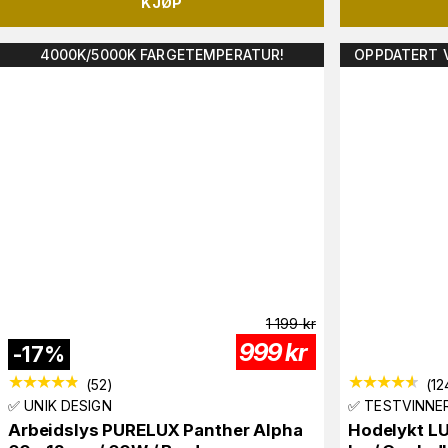
KJØP
4000K/5000K FARGETEMPERATUR!
OPPDATERT V
1 199
kr
999
kr
-
17
%
(
52
)
(
12
✅ UNIK DESIGN
✅ TESTVINNER
Arbeidslys PURELUX Panther Alpha
Hodelykt L