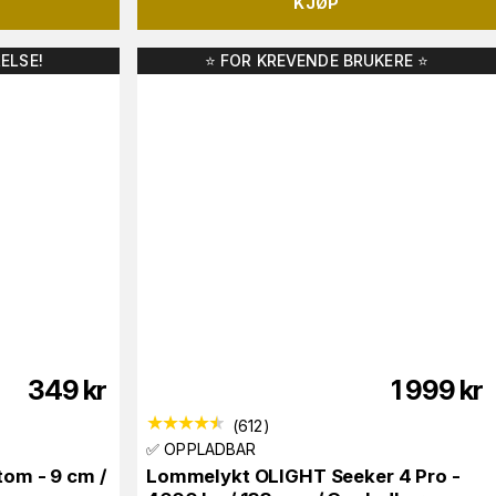
KJØP
ELSE!
⭐️ FOR KREVENDE BRUKERE ⭐️
349
kr
1 999
kr
(
612
)
✅ OPPLADBAR
om - 9 cm /
Lommelykt OLIGHT Seeker 4 Pro -