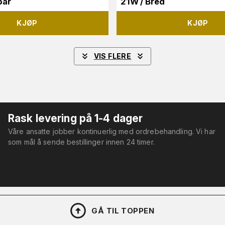
bar
21W / Bred
KJØP
KJØP
VIS FLERE
Rask levering på 1-4 dager
Våre ansatte jobber kontinuerlig med ordrebehandling. Vi har
som mål å sende bestillinger innen 24 timer.
GÅ TIL TOPPEN