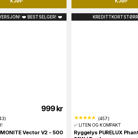
KJØP
KJØP
ERSJON! ❤️ BESTSELGER! ❤️
KREDITTKORTSTØRR
999
kr
43
)
(
457
)
!
✅ LITEN OG KOMPAKT
UMONITE Vector V2 - 500
Ryggelys PURELUX Phant