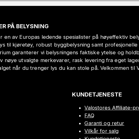
ER PÅ BELYSNING
r en av Europas ledende spesialister på høyeffektiv bely
lys til kjøretøy, robust byggbelysning samt profesjonell
orium garanterer vi belysningens faktiske ytelse og hol
v nøye utvalgte merkevarer, rask levering fra eget lage
alget når du trenger lys du kan stole på. Velkommen til 
KUNDETJENESTE
Valostores Affiliate-
FAQ
Garanti og retur
Vilkår for salg
Kundetjeneste