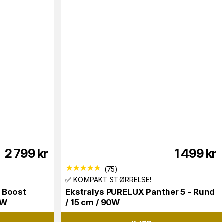
2 799
kr
1 499
kr
(
75
)
✅ KOMPAKT STØRRELSE!
 Boost
Ekstralys PURELUX Panther 5 - Rund
0W
/ 15 cm / 90W