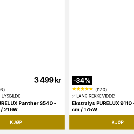
3 499
kr
-
34
%
06
)
(
1170
)
 LYSBILDE
✅ LANG REKKEVIDDE!
URELUX Panther S540 -
Ekstralys PURELUX 9110 
m / 216W
cm / 175W
KJØP
KJØP