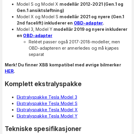
Model S og Model X
modellår 2012-2021 (Gen.1 og
Gen.1 ansiktsløftning)
Model X og Model S
modellår 2021 og nyere (
Gen.1
2nd facelift) inkluderer en
OBD-adapter
.
Model 3, Model Y
modellår 2019 og nyere inkluderer
en
OBD-adapter
Reléet passer også 2017-2018-modeller, men
OBD-adapteren er annerledes og må kjøpes
separat
Merk! Du finner XBB kompatibel med øvrige bilmerker
HER
.
Komplett ekstralyspakke
Ekstralyspakke Tesla Model 3
Ekstralyspakke Tesla Model S
Ekstralyspakke Tesla Model X
Ekstralyspakke Tesla Model Y
Tekniske spesifikasjoner