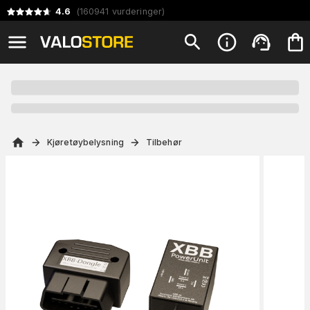
4.6
(
160941
vurderinger
)
Kjøretøybelysning
Tilbehør