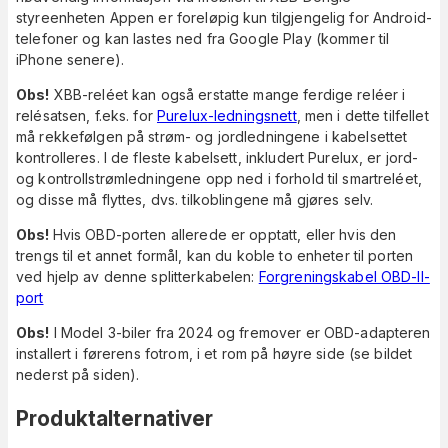
styreenheten Appen er foreløpig kun tilgjengelig for Android-
telefoner og kan lastes ned fra Google Play (kommer til
iPhone senere).
Obs!
XBB-reléet kan også erstatte mange ferdige reléer i
relésatsen, f.eks. for
Purelux-ledningsnett
, men i dette tilfellet
må rekkefølgen på strøm- og jordledningene i kabelsettet
kontrolleres. I de fleste kabelsett, inkludert Purelux, er jord-
og kontrollstrømledningene opp ned i forhold til smartreléet,
og disse må flyttes, dvs. tilkoblingene må gjøres selv.
Obs!
Hvis OBD-porten allerede er opptatt, eller hvis den
trengs til et annet formål, kan du koble to enheter til porten
ved hjelp av denne splitterkabelen:
Forgreningskabel OBD-II-
port
Obs!
I Model 3-biler fra 2024 og fremover er OBD-adapteren
installert i førerens fotrom, i et rom på høyre side (se bildet
nederst på siden).
Produktalternativer