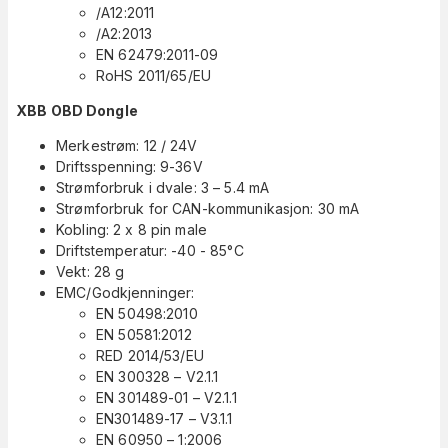
/A12:2011
/A2:2013
EN 62479:2011-09
RoHS 2011/65/EU
XBB OBD Dongle
Merkestrøm: 12 / 24V
Driftsspenning: 9-36V
Strømforbruk i dvale: 3 – 5.4 mA
Strømforbruk for CAN-kommunikasjon: 30 mA
Kobling: 2 x 8 pin male
Driftstemperatur: -40 - 85°C
Vekt: 28 g
EMC/Godkjenninger:
EN 50498:2010
EN 50581:2012
RED 2014/53/EU
EN 300328 – V2.1.1
EN 301489-01 – V2.1.1
EN301489-17 – V3.1.1
EN 60950 – 1:2006