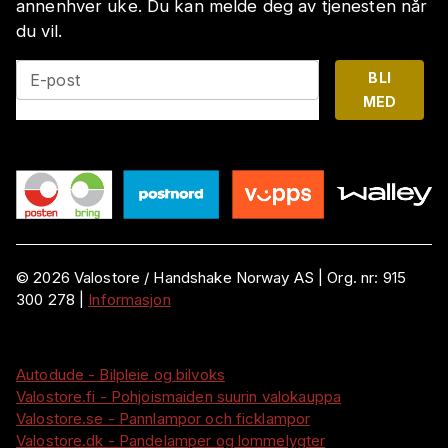
annenhver uke. Du kan melde deg av tjenesten når
du vil.
BLI
E-post
MED
©
2026
Valostore /
Handshake Norway AS
|
Org. nr:
915
300 278
|
Informasjon
Autodude - Bilpleie og bilvoks
Valostore.fi - Pohjoismaiden suurin valokauppa
Valostore.se - Pannlampor och ficklampor
Valostore.dk - Pandelamper og lommelygter