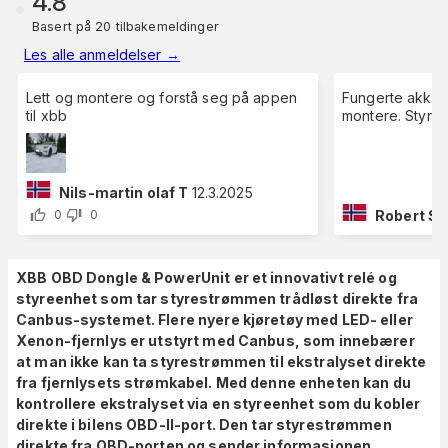
4.8
Basert på 20 tilbakemeldinger
Les alle anmeldelser
→
Lett og montere og forstå seg på appen
Fungerte akkura
til xbb
montere. Styres
Nils-martin olaf T
12.3.2025
Robert S
0
0
XBB OBD Dongle & PowerUnit er et innovativt relé og
styreenhet som tar styrestrømmen trådløst direkte fra
Canbus-systemet. Flere nyere kjøretøy med LED- eller
Xenon-fjernlys er utstyrt med Canbus, som innebærer
at man ikke kan ta styrestrømmen til ekstralyset direkte
fra fjernlysets strømkabel. Med denne enheten kan du
kontrollere ekstralyset via en styreenhet som du kobler
direkte i bilens OBD-II-port. Den tar styrestrømmen
direkte fra OBD-porten og sender informasjonen