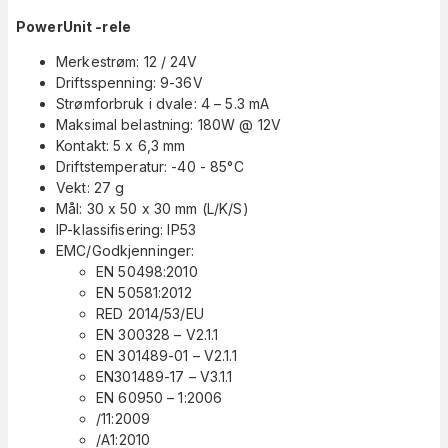
PowerUnit -rele
Merkestrøm: 12 / 24V
Driftsspenning: 9-36V
Strømforbruk i dvale: 4 – 5.3 mA
Maksimal belastning: 180W @ 12V
Kontakt: 5 x 6,3 mm
Driftstemperatur: -40 - 85°C
Vekt: 27 g
Mål: 30 x 50 x 30 mm (L/K/S)
IP-klassifisering: IP53
EMC/Godkjenninger:
EN 50498:2010
EN 50581:2012
RED 2014/53/EU
EN 300328 – V2.1.1
EN 301489-01 – V2.1.1
EN301489-17 – V3.1.1
EN 60950 – 1:2006
/11:2009
/A1:2010