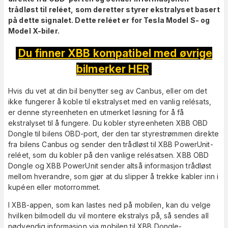
trådløst til reléet, som deretter styrer ekstralyset basert
på dette signalet. Dette reléet er for Tesla Model S- og
Model X-biler.
Du finner XBB kompatibel med øvrige
bilmerker HER
Hvis du vet at din bil benytter seg av Canbus, eller om det
ikke fungerer å koble til ekstralyset med en vanlig relésats,
er denne styreenheten en utmerket løsning for å få
ekstralyset til å fungere. Du kobler styreenheten XBB OBD
Dongle til bilens OBD-port, der den tar styrestrømmen direkte
fra bilens Canbus og sender den trådløst til XBB PowerUnit-
reléet, som du kobler på den vanlige relésatsen. XBB OBD
Dongle og XBB PowerUnit sender altså informasjon trådløst
mellom hverandre, som gjør at du slipper å trekke kabler inn i
kupéen eller motorrommet.
I XBB-appen, som kan lastes ned på mobilen, kan du velge
hvilken bilmodell du vil montere ekstralys på, så sendes all
nødvendig informasjon via mobilen til XBB Dongle-