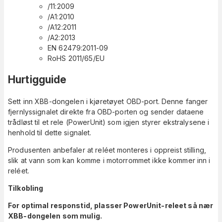
/11:2009
/A1:2010
/A12:2011
/A2:2013
EN 62479:2011-09
RoHS 2011/65/EU
Hurtigguide
Sett inn XBB-dongelen i kjøretøyet OBD-port. Denne fanger
fjernlyssignalet direkte fra OBD-porten og sender dataene
trådløst til et rele (PowerUnit) som igjen styrer ekstralysene i
henhold til dette signalet.
Produsenten anbefaler at reléet monteres i oppreist stilling,
slik at vann som kan komme i motorrommet ikke kommer inn i
reléet.
Tilkobling
For optimal responstid, plasser PowerUnit-releet så nær
XBB-dongelen som mulig.