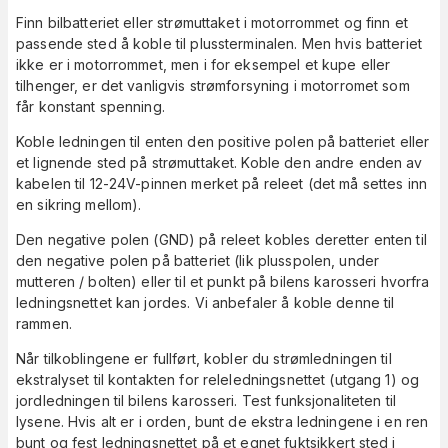
Finn bilbatteriet eller strømuttaket i motorrommet og finn et
passende sted å koble til plussterminalen. Men hvis batteriet
ikke er i motorrommet, men i for eksempel et kupe eller
tilhenger, er det vanligvis strømforsyning i motorromet som
får konstant spenning.
Koble ledningen til enten den positive polen på batteriet eller
et lignende sted på strømuttaket. Koble den andre enden av
kabelen til 12-24V-pinnen merket på releet (det må settes inn
en sikring mellom).
Den negative polen (GND) på releet kobles deretter enten til
den negative polen på batteriet (lik plusspolen, under
mutteren / bolten) eller til et punkt på bilens karosseri hvorfra
ledningsnettet kan jordes. Vi anbefaler å koble denne til
rammen.
Når tilkoblingene er fullført, kobler du strømledningen til
ekstralyset til kontakten for releledningsnettet (utgang 1) og
jordledningen til bilens karosseri. Test funksjonaliteten til
lysene. Hvis alt er i orden, bunt de ekstra ledningene i en ren
bunt og fest ledningsnettet på et egnet fuktsikkert sted i