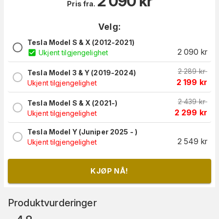
2 090
kr
Pris fra.
Velg:
Tesla Model S & X (2012-2021)
2 090
kr
Ukjent tilgjengelighet
2 289
kr
Tesla Model 3 & Y (2019-2024)
2 199
kr
Ukjent tilgjengelighet
2 439
kr
Tesla Model S & X (2021-)
2 299
kr
Ukjent tilgjengelighet
Tesla Model Y (Juniper 2025 - )
2 549
kr
Ukjent tilgjengelighet
KJØP NÅ!
Produktvurderinger