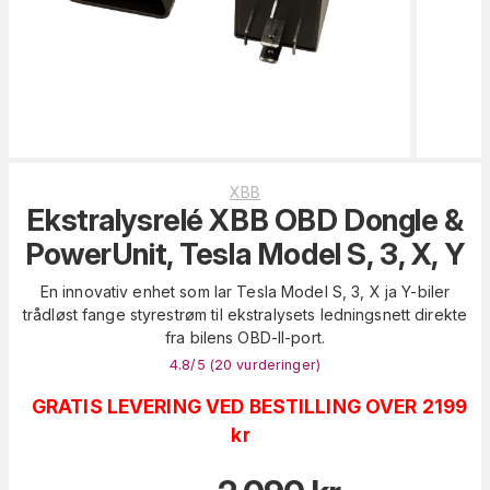
XBB
Ekstralysrelé XBB OBD Dongle &
PowerUnit, Tesla Model S, 3, X, Y
En innovativ enhet som lar Tesla Model S, 3, X ja Y-biler
trådløst fange styrestrøm til ekstralysets ledningsnett direkte
fra bilens OBD-II-port.
4.8
/5 (
20
vurderinger
)
GRATIS LEVERING VED BESTILLING OVER 2199
kr