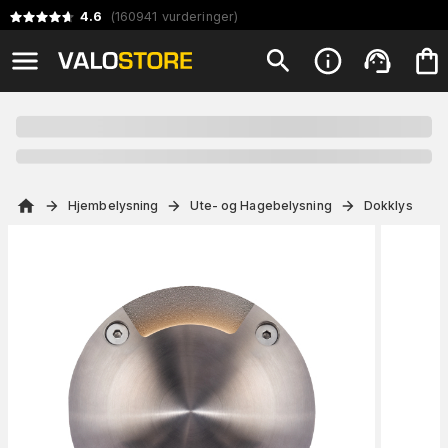
4.6
(
160941
vurderinger
)
Hjembelysning
Ute- og Hagebelysning
Dokklys