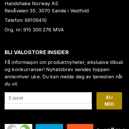
Handshake Norway AS
Revåveien 35, 3070 Sande i Vestfold
Telefon:
69109410
Org. nr:
915 300 278
MVA
BLI VALOSTORE INSIDER
Få informasjon om produktnyheter, ekslusive tilbud
og konkurranser! Nyhetsbrev sendes toppen
annenhver uke. Du kan melde deg av tjenesten når
du vil.
BLI
E-post
MED