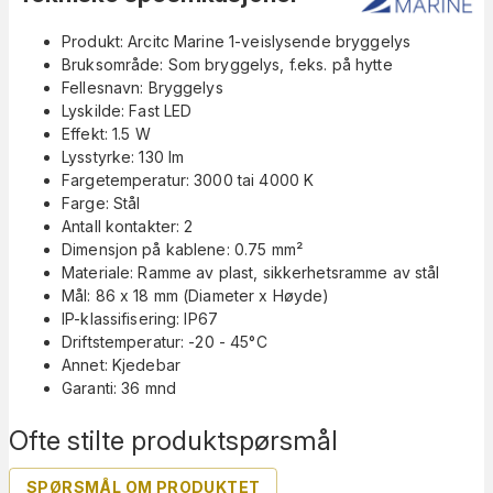
Produkt: Arcitc Marine 1-veislysende bryggelys
Bruksområde: Som bryggelys, f.eks. på hytte
Fellesnavn: Bryggelys
Lyskilde: Fast LED
Effekt: 1.5 W
Lysstyrke: 130 lm
Fargetemperatur: 3000 tai 4000 K
Farge: Stål
Antall kontakter: 2
Dimensjon på kablene: 0.75 mm²
Materiale: Ramme av plast, sikkerhetsramme av stål
Mål: 86 x 18 mm (Diameter x Høyde)
IP-klassifisering: IP67
Driftstemperatur: -20 - 45°C
Annet: Kjedebar
Garanti: 36 mnd
Ofte stilte produktspørsmål
SPØRSMÅL OM PRODUKTET