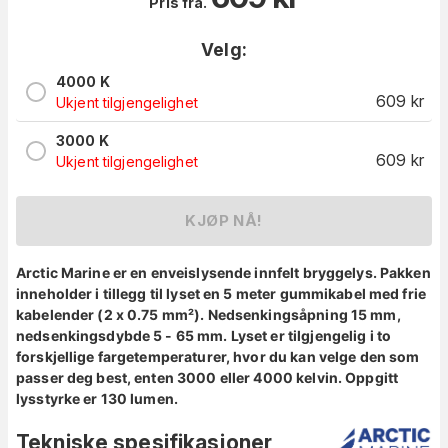
Pris fra.
Velg:
4000 K
609
kr
Ukjent tilgjengelighet
3000 K
609
kr
Ukjent tilgjengelighet
KJØP NÅ!
Arctic Marine er en enveislysende innfelt bryggelys. Pakken
inneholder i tillegg til lyset en 5 meter gummikabel med frie
kabelender (2 x 0.75 mm²). Nedsenkingsåpning
15 mm,
nedsenkingsdybde 5 - 65 mm. Lyset er tilgjengelig i to
forskjellige fargetemperaturer, hvor du kan velge den som
passer deg best, enten 3000 eller 4000 kelvin. Oppgitt
lysstyrke er 130 lumen.
Tekniske spesifikasjoner