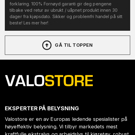
forklaring. 100% Fornøyd garanti gir deg pengene
tilbake ved retur av ubrukt / uåpnet produkt innen 30
dager fra kjøpsdato. Sikker og problemfri handel på sitt
beste! Les mer her!
GÅ TIL TOPPEN
EKSPERTER PÅ BELYSNING
Valostore er en av Europas ledende spesialister på
høyeffektiv belysning. Vi tilbyr markedets mest
kraftfulle ekstralys og arbeidslys til kjøretøy, robust