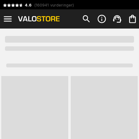
4.6
(
160941
vurderinger
)