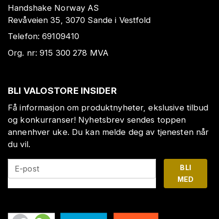
Handshake Norway AS
Revåveien 35, 3070 Sande i Vestfold
Telefon:
69109410
Org. nr:
915 300 278
MVA
BLI VALOSTORE INSIDER
Få informasjon om produktnyheter, ekslusive tilbud
og konkurranser! Nyhetsbrev sendes toppen
annenhver uke. Du kan melde deg av tjenesten når
du vil.
BLI
E-post
MED