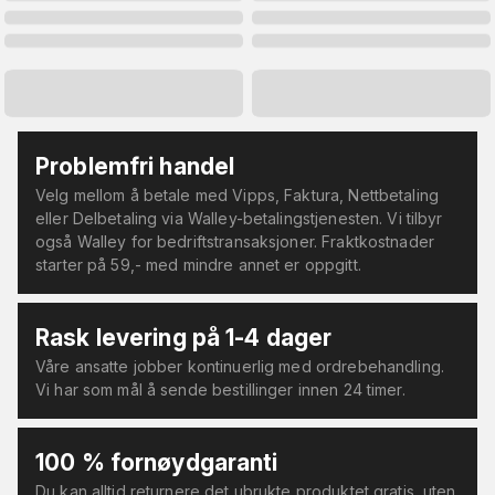
Problemfri handel
Velg mellom å betale med Vipps, Faktura, Nettbetaling
eller Delbetaling via Walley-betalingstjenesten. Vi tilbyr
også Walley for bedriftstransaksjoner. Fraktkostnader
starter på 59,- med mindre annet er oppgitt.
Rask levering på 1-4 dager
Våre ansatte jobber kontinuerlig med ordrebehandling.
Vi har som mål å sende bestillinger innen 24 timer.
100 % fornøydgaranti
Du kan alltid returnere det ubrukte produktet gratis, uten