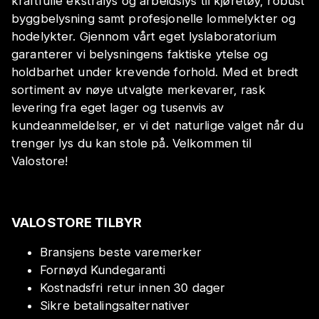
kraftfulle ekstralys og arbeidslys til kjøretøy, robust
byggbelysning samt profesjonelle lommelykter og
hodelykter. Gjennom vårt eget lyslaboratorium
garanterer vi belysningens faktiske ytelse og
holdbarhet under krevende forhold. Med et bredt
sortiment av nøye utvalgte merkevarer, rask
levering fra eget lager og tusenvis av
kundeanmeldelser, er vi det naturlige valget når du
trenger lys du kan stole på. Velkommen til
Valostore!
VALOSTORE TILBYR
Bransjens beste varemerker
Fornøyd Kundegaranti
Kostnadsfri retur innen 30 dager
Sikre betalingsalternativer