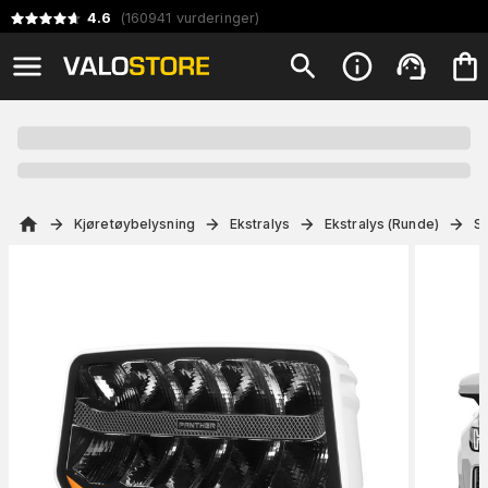
4.6
(
160941
vurderinger
)
Kjøretøybelysning
Ekstralys
Ekstralys (Runde)
St