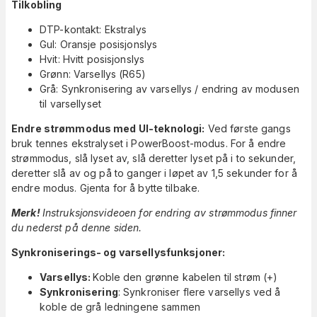
Tilkobling
DTP-kontakt: Ekstralys
Gul: Oransje posisjonslys
Hvit: Hvitt posisjonslys
Grønn: Varsellys (R65)
Grå: Synkronisering av varsellys / endring av modusen
til varsellyset
Endre strømmodus med UI-teknologi:
Ved første gangs
bruk tennes ekstralyset i PowerBoost-modus. For å endre
strømmodus, slå lyset av, slå deretter lyset på i to sekunder,
deretter slå av og på to ganger i løpet av 1,5 sekunder for å
endre modus. Gjenta for å bytte tilbake.
Merk!
Instruksjonsvideoen for endring av strømmodus finner
du nederst på denne siden.
Synkroniserings- og varsellysfunksjoner:
Varsellys:
Koble den grønne kabelen til strøm (+)
Synkronisering
: Synkroniser flere varsellys ved å
koble de grå ledningene sammen