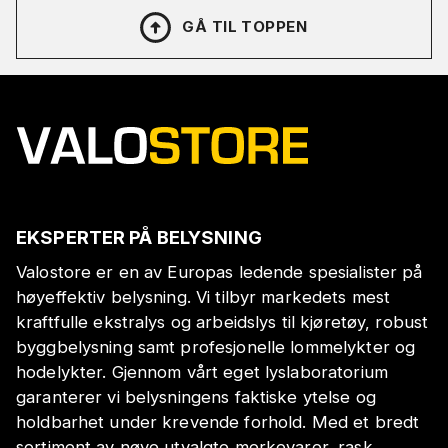
GÅ TIL TOPPEN
EKSPERTER PÅ BELYSNING
Valostore er en av Europas ledende spesialister på
høyeffektiv belysning. Vi tilbyr markedets mest
kraftfulle ekstralys og arbeidslys til kjøretøy, robust
byggbelysning samt profesjonelle lommelykter og
hodelykter. Gjennom vårt eget lyslaboratorium
garanterer vi belysningens faktiske ytelse og
holdbarhet under krevende forhold. Med et bredt
sortiment av nøye utvalgte merkevarer, rask