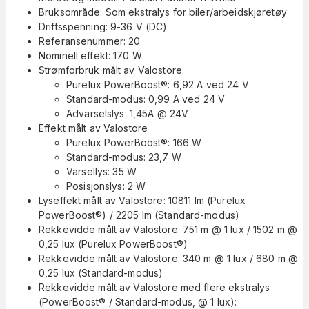
Bruksområde: Som ekstralys for biler/arbeidskjøretøy
Driftsspenning: 9-36 V (DC)
Referansenummer: 20
Nominell effekt: 170 W
Strømforbruk målt av Valostore:
Purelux PowerBoost®: 6,92 A ved 24 V
Standard-modus: 0,99 A ved 24 V
Advarselslys: 1,45A @ 24V
Effekt målt av Valostore
Purelux PowerBoost®: 166 W
Standard-modus: 23,7 W
Varsellys: 35 W
Posisjonslys: 2 W
Lyseffekt målt av Valostore: 10811 lm (Purelux
PowerBoost®) / 2205 lm (Standard-modus)
Rekkevidde målt av Valostore: 751 m @ 1 lux / 1502 m @
0,25 lux (Purelux PowerBoost®)
Rekkevidde målt av Valostore: 340 m @ 1 lux / 680 m @
0,25 lux (Standard-modus)
Rekkevidde målt av Valostore med flere ekstralys
(PowerBoost® / Standard-modus, @ 1 lux):