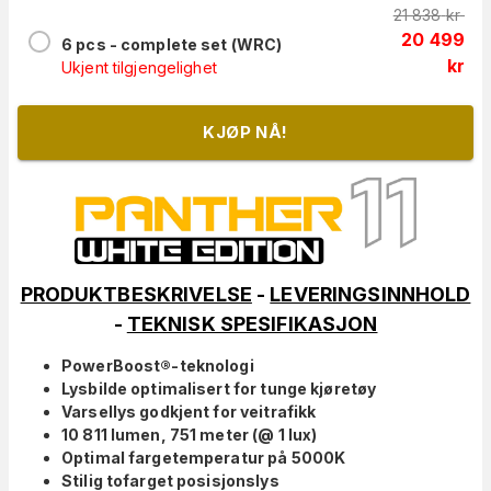
21 838
kr
20 499
6 pcs - complete set (WRC)
kr
Ukjent tilgjengelighet
KJØP NÅ!
PRODUKTBESKRIVELSE
-
LEVERINGSINNHOLD
-
TEKNISK SPESIFIKASJON
PowerBoost®-teknologi
Lysbilde optimalisert for tunge kjøretøy
Varsellys godkjent for veitrafikk
10 811 lumen, 751 meter (@ 1 lux)
Optimal fargetemperatur på 5000K
Stilig tofarget posisjonslys