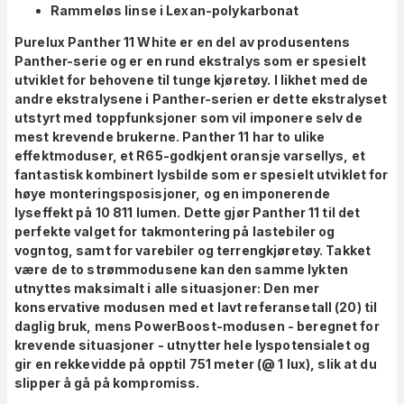
Rammeløs linse i Lexan-polykarbonat
Purelux Panther 11 White er en del av produsentens
Panther-serie og er en rund ekstralys som er spesielt
utviklet for behovene til tunge kjøretøy. I likhet med de
andre ekstralysene i Panther-serien er dette ekstralyset
utstyrt med toppfunksjoner som vil imponere selv de
mest krevende brukerne. Panther 11 har to ulike
effektmoduser, et R65-godkjent oransje varsellys, et
fantastisk kombinert lysbilde som er spesielt utviklet for
høye monteringsposisjoner, og en imponerende
lyseffekt på 10 811 lumen. Dette gjør Panther 11 til det
perfekte valget for takmontering på lastebiler og
vogntog, samt for varebiler og terrengkjøretøy. Takket
være de to strømmodusene kan den samme lykten
utnyttes maksimalt i alle situasjoner: Den mer
konservative modusen med et lavt referansetall (20) til
daglig bruk, mens PowerBoost-modusen - beregnet for
krevende situasjoner - utnytter hele lyspotensialet og
gir en rekkevidde på opptil 751 meter (@ 1 lux), slik at du
slipper å gå på kompromiss.