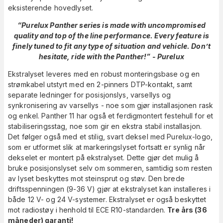
eksisterende hovedlyset.
“Purelux Panther series is made with uncompromised
quality and top of the line performance. Every feature is
finely tuned to fit any type of situation and vehicle. Don’t
hesitate, ride with the Panther!” - Purelux
Ekstralyset leveres med en robust monteringsbase og en
strømkabel utstyrt med en 2-pinners DTP-kontakt, samt
separate ledninger for posisjonslys, varsellys og
synkronisering av varsellys - noe som gjør installasjonen rask
og enkel. Panther 11 har også et ferdigmontert festehull for et
stabiliseringsstag, noe som gir en ekstra stabil installasjon.
Det følger også med et stilig, svart deksel med Purelux-logo,
som er utformet slik at markeringslyset fortsatt er synlig når
dekselet er montert på ekstralyset. Dette gjør det mulig å
bruke posisjonslyset selv om sommeren, samtidig som resten
av lyset beskyttes mot steinsprut og støv. Den brede
driftsspenningen (9-36 V) gjør at ekstralyset kan installeres i
både 12 V- og 24 V-systemer. Ekstralyset er også beskyttet
mot radiostøy i henhold til ECE R10-standarden.
Tre års (36
måneder) garanti!