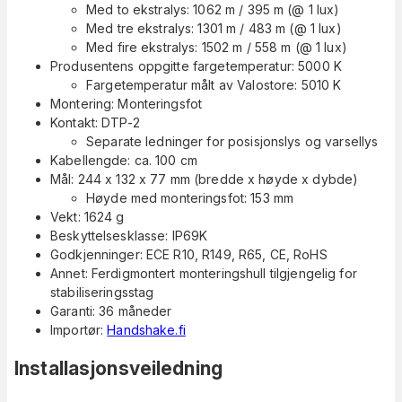
Med to ekstralys: 1062 m / 395 m (@ 1 lux)
Med tre ekstralys: 1301 m / 483 m (@ 1 lux)
Med fire ekstralys: 1502 m / 558 m (@ 1 lux)
Produsentens oppgitte fargetemperatur: 5000 K
Fargetemperatur målt av Valostore: 5010 K
Montering: Monteringsfot
Kontakt: DTP-2
Separate ledninger for posisjonslys og varsellys
Kabellengde: ca. 100 cm
Mål: 244 x 132 x 77 mm (bredde x høyde x dybde)
Høyde med monteringsfot: 153 mm
Vekt: 1624 g
Beskyttelsesklasse: IP69K
Godkjenninger: ECE R10, R149, R65, CE, RoHS
Annet: Ferdigmontert monteringshull tilgjengelig for
stabiliseringsstag
Garanti: 36 måneder
Importør:
Handshake.fi
Installasjonsveiledning