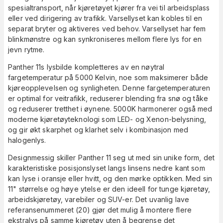
spesialtransport, når kjøretøyet kjører fra vei til arbeidsplass
eller ved dirigering av trafikk. Varsellyset kan kobles til en
separat bryter og aktiveres ved behov. Varsellyset har fem
blinkmønstre og kan synkroniseres mellom flere lys for en
jevn rytme.
Panther 11s lysbilde kompletteres av en nøytral
fargetemperatur på 5000 Kelvin, noe som maksimerer både
kjøreopplevelsen og synligheten. Denne fargetemperaturen
er optimal for veitrafikk, reduserer blending fra snø og tåke
og reduserer tretthet i øynene. 5000K harmonerer også med
moderne kjøretøyteknologi som LED- og Xenon-belysning,
og gir økt skarphet og klarhet selv i kombinasjon med
halogenlys.
Designmessig skiller Panther 11 seg ut med sin unike form, det
karakteristiske posisjonslyset langs linsens nedre kant som
kan lyse i oransje eller hvitt, og den mørke optikken. Med sin
11" størrelse og høye ytelse er den ideell for tunge kjøretøy,
arbeidskjøretøy, varebiler og SUV-er. Det uvanlig lave
referansenummeret (20) gjør det mulig å montere flere
ekstralys på samme kjøretøy uten å begrense det