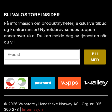
BLI VALOSTORE INSIDER
Få informasjon om produktnyheter, ekslusive tilbud
og konkurranser! Nyhetsbrev sendes toppen
annenhver uke. Du kan melde deg av tjenesten når
du vil.
BLI
E-post
MED
©
2026
Valostore /
Handshake Norway AS
|
Org. nr:
915
300 278
|
Informasjon