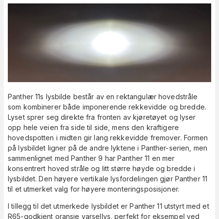
Panther 11s lysbilde består av en rektangulær hovedstråle
som kombinerer både imponerende rekkevidde og bredde.
Lyset sprer seg direkte fra fronten av kjøretøyet og lyser
opp hele veien fra side til side, mens den kraftigere
hovedspotten i midten gir lang rekkevidde fremover. Formen
på lysbildet ligner på de andre lyktene i Panther-serien, men
sammenlignet med Panther 9 har Panther 11 en mer
konsentrert hoved stråle og litt større høyde og bredde i
lysbildet. Den høyere vertikale lysfordelingen gjør Panther 11
til et utmerket valg for høyere monteringsposisjoner.
I tillegg til det utmerkede lysbildet er Panther 11 utstyrt med et
R65-godkjent oransje varsellys, perfekt for eksempel ved