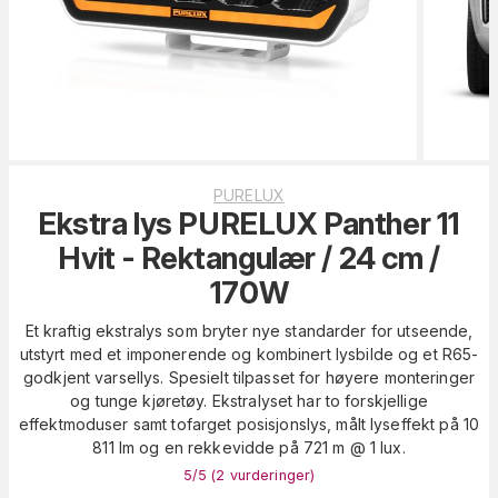
PURELUX
Ekstra lys PURELUX Panther 11
Hvit - Rektangulær / 24 cm /
170W
Et kraftig ekstralys som bryter nye standarder for utseende,
utstyrt med et imponerende og kombinert lysbilde og et R65-
godkjent varsellys. Spesielt tilpasset for høyere monteringer
og tunge kjøretøy. Ekstralyset har to forskjellige
effektmoduser samt tofarget posisjonslys, målt lyseffekt på 10
811 lm og en rekkevidde på 721 m @ 1 lux.
5
/5 (
2
vurderinger
)