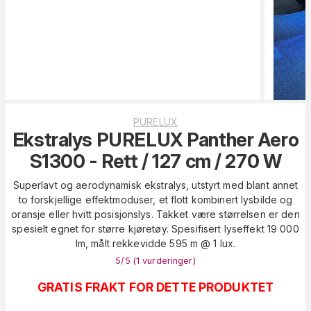
PURELUX
Ekstralys PURELUX Panther Aero
S1300 - Rett / 127 cm / 270 W
Superlavt og aerodynamisk ekstralys, utstyrt med blant annet
to forskjellige effektmoduser, et flott kombinert lysbilde og
oransje eller hvitt posisjonslys. Takket være størrelsen er den
spesielt egnet for større kjøretøy. Spesifisert lyseffekt 19 000
lm, målt rekkevidde 595 m @ 1 lux.
5
/5 (
1
vurderinger
)
GRATIS FRAKT FOR DETTE PRODUKTET