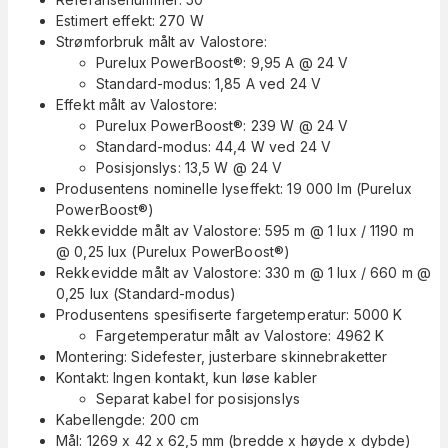
Estimert effekt: 270 W
Strømforbruk målt av Valostore:
Purelux PowerBoost®: 9,95 A @ 24 V
Standard-modus: 1,85 A ved 24 V
Effekt målt av Valostore:
Purelux PowerBoost®: 239 W @ 24 V
Standard-modus: 44,4 W ved 24 V
Posisjonslys: 13,5 W @ 24 V
Produsentens nominelle lyseffekt: 19 000 lm (Purelux
PowerBoost®)
Rekkevidde målt av Valostore: 595 m @ 1 lux / 1190 m
@ 0,25 lux (Purelux PowerBoost®)
Rekkevidde målt av Valostore: 330 m @ 1 lux / 660 m @
0,25 lux (Standard-modus)
Produsentens spesifiserte fargetemperatur: 5000 K
Fargetemperatur målt av Valostore: 4962 K
Montering: Sidefester, justerbare skinnebraketter
Kontakt: Ingen kontakt, kun løse kabler
Separat kabel for posisjonslys
Kabellengde: 200 cm
Mål: 1269 x 42 x 62,5 mm (bredde x høyde x dybde)