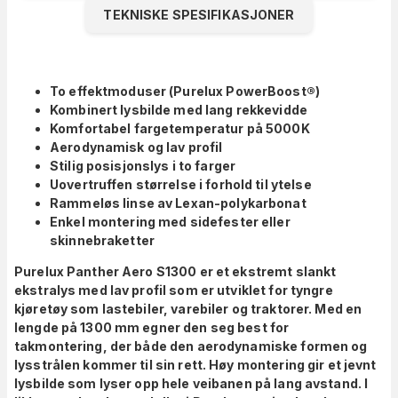
TEKNISKE SPESIFIKASJONER
To effektmoduser (Purelux PowerBoost®)
Kombinert lysbilde med lang rekkevidde
Komfortabel fargetemperatur på 5000K
Aerodynamisk og lav profil
Stilig posisjonslys i to farger
Uovertruffen størrelse i forhold til ytelse
Rammeløs linse av Lexan-polykarbonat
Enkel montering med sidefester eller
skinnebraketter
Purelux Panther Aero S1300 er et ekstremt slankt
ekstralys med lav profil som er utviklet for tyngre
kjøretøy som lastebiler, varebiler og traktorer. Med en
lengde på 1300 mm egner den seg best for
takmontering, der både den aerodynamiske formen og
lysstrålen kommer til sin rett. Høy montering gir et jevnt
lysbilde som lyser opp hele veibanen på lang avstand. I