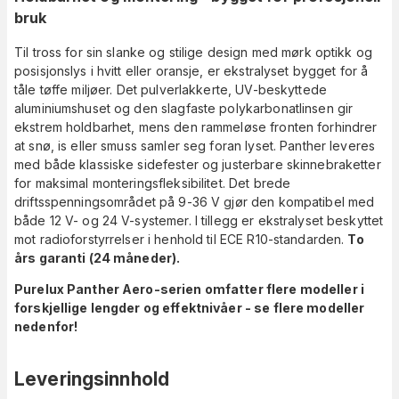
bruk
Til tross for sin slanke og stilige design med mørk optikk og
posisjonslys i hvitt eller oransje, er ekstralyset bygget for å
tåle tøffe miljøer. Det pulverlakkerte, UV-beskyttede
aluminiumshuset og den slagfaste polykarbonatlinsen gir
ekstrem holdbarhet, mens den rammeløse fronten forhindrer
at snø, is eller smuss samler seg foran lyset. Panther leveres
med både klassiske sidefester og justerbare skinnebraketter
for maksimal monteringsfleksibilitet. Det brede
driftsspenningsområdet på 9-36 V gjør den kompatibel med
både 12 V- og 24 V-systemer. I tillegg er ekstralyset beskyttet
mot radioforstyrrelser i henhold til ECE R10-standarden.
To
års garanti (24 måneder).
Purelux Panther Aero-serien omfatter flere modeller i
forskjellige lengder og effektnivåer - se flere modeller
nedenfor!
Leveringsinnhold