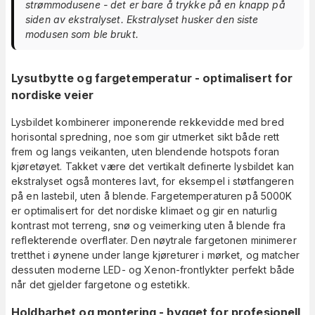
strømmodusene - det er bare å trykke på en knapp på
siden av ekstralyset. Ekstralyset husker den siste
modusen som ble brukt.
Lysutbytte og fargetemperatur - optimalisert for
nordiske veier
Lysbildet kombinerer imponerende rekkevidde med bred
horisontal spredning, noe som gir utmerket sikt både rett
frem og langs veikanten, uten blendende hotspots foran
kjøretøyet. Takket være det vertikalt definerte lysbildet kan
ekstralyset også monteres lavt, for eksempel i støtfangeren
på en lastebil, uten å blende. Fargetemperaturen på 5000K
er optimalisert for det nordiske klimaet og gir en naturlig
kontrast mot terreng, snø og veimerking uten å blende fra
reflekterende overflater. Den nøytrale fargetonen minimerer
tretthet i øynene under lange kjøreturer i mørket, og matcher
dessuten moderne LED- og Xenon-frontlykter perfekt både
når det gjelder fargetone og estetikk.
Holdbarhet og montering - bygget for profesjonell