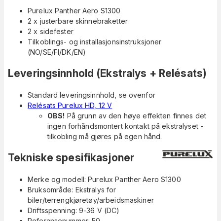
Purelux Panther Aero S1300
2 x justerbare skinnebraketter
2 x sidefester
Tilkoblings- og installasjonsinstruksjoner
(NO/SE/FI/DK/EN)
Leveringsinnhold (Ekstralys + Relésats)
Standard leveringsinnhold, se ovenfor
Relésats Purelux HD, 12 V
OBS!
På grunn av den høye effekten finnes det
ingen forhåndsmontert kontakt på ekstralyset -
tilkobling må gjøres på egen hånd.
Tekniske spesifikasjoner
Merke og modell: Purelux Panther Aero S1300
Bruksområde: Ekstralys for
biler/terrengkjøretøy/arbeidsmaskiner
Driftsspenning: 9-36 V (DC)
Referansenummer: 50