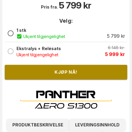
5 799
kr
Pris fra.
Velg:
1 stk
5 799
kr
Ukjent tilgjengelighet
6 148
kr
Ekstralys + Relésats
5 999
kr
Ukjent tilgjengelighet
KJØP NÅ!
PRODUKTBESKRIVELSE
LEVERINGSINNHOLD