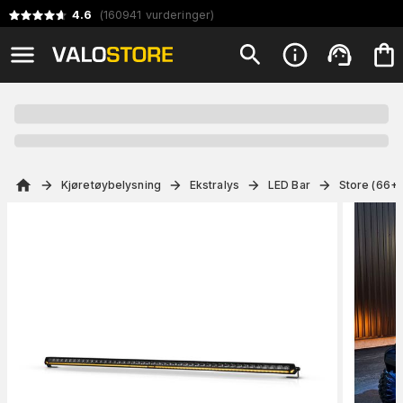
4.6
(
160941
vurderinger
)
Kjøretøybelysning
Ekstralys
LED Bar
Store (66+