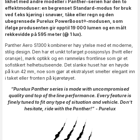
likhet med andre modeller i Panther-serien har den to
effektmoduser: en begrenset Standard-modus for bruk
ved f.eks kjøring i snøvær, tåke eller regn og den
ubegrensede Purelux PowerBoost®-modusen, som
ifølge produsenten gir opptil 19 000 lumen og en målt
rekkevidde på 595 meter (@ 1 lux).
Panther Aero S1300 kombinerer høy ytelse med et moderne,
stilig design. Den har et unikt tofarget posisjonslys (hvitt eller
oransje), mørk optikk og en rammeløs frontlinse som gir et
sofistikert helhetsutseende. Det slanke huset har en høyde
på kun 42 mm, noe som gjør at ekstralyset smelter elegant inn
i taket eller fronten på kjøretøyet.
“Purelux Panther series is made with uncompromised
quality and top of the line performance. Every feature is
finely tuned to fit any type of situation and vehicle. Don’t
hesitate, ride with the Panther!” - Purelux