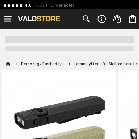
4.6
(
160941
vurderinger
)
Personlig / Bærbart lys
Lommelykter
Mellomstore Lo