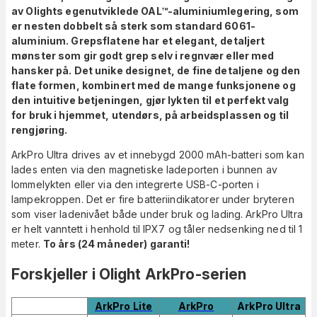
av Olights egenutviklede OAL™-aluminiumlegering, som
er nesten dobbelt så sterk som standard 6061-
aluminium. Grepsflatene har et elegant, detaljert
mønster som gir godt grep selv i regnvær eller med
hansker på. Det unike designet, de fine detaljene og den
flate formen, kombinert med de mange funksjonene og
den intuitive betjeningen, gjør lykten til et perfekt valg
for bruk i hjemmet, utendørs, på arbeidsplassen og til
rengjøring.
ArkPro Ultra drives av et innebygd 2000 mAh-batteri som kan
lades enten via den magnetiske ladeporten i bunnen av
lommelykten eller via den integrerte USB-C-porten i
lampekroppen. Det er fire batteriindikatorer under bryteren
som viser ladenivået både under bruk og lading. ArkPro Ultra
er helt vanntett i henhold til IPX7 og tåler nedsenking ned til 1
meter.
To års (24 måneder) garanti!
Forskjeller i Olight ArkPro-serien
ArkPro Lite
ArkPro
ArkPro Ultra