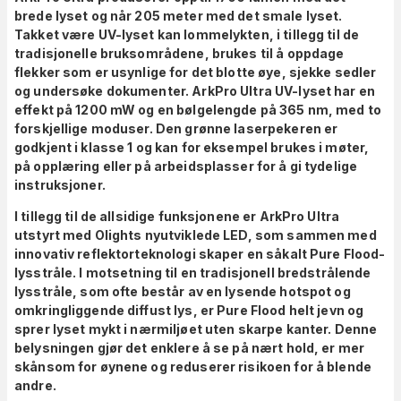
brede lyset og når 205 meter med det smale lyset.
Takket være UV-lyset kan lommelykten, i tillegg til de
tradisjonelle bruksområdene, brukes til å oppdage
flekker som er usynlige for det blotte øye, sjekke sedler
og undersøke dokumenter. ArkPro Ultra UV-lyset har en
effekt på 1200 mW og en bølgelengde på 365 nm, med to
forskjellige moduser. Den grønne laserpekeren er
godkjent i klasse 1 og kan for eksempel brukes i møter,
på opplæring eller på arbeidsplasser for å gi tydelige
instruksjoner.
I tillegg til de allsidige funksjonene er ArkPro Ultra
utstyrt med Olights nyutviklede LED, som sammen med
innovativ reflektorteknologi skaper en såkalt Pure Flood-
lysstråle. I motsetning til en tradisjonell bredstrålende
lysstråle, som ofte består av en lysende hotspot og
omkringliggende diffust lys, er Pure Flood helt jevn og
sprer lyset mykt i nærmiljøet uten skarpe kanter.
Denne
belysningen gjør det enklere å se på nært hold, er mer
skånsom for øynene og reduserer risikoen for å blende
andre.