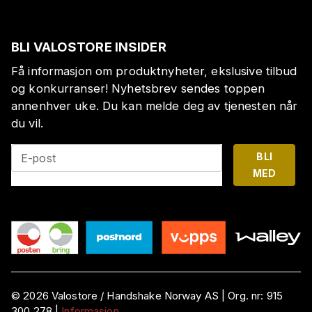
BLI VALOSTORE INSIDER
Få informasjon om produktnyheter, ekslusive tilbud
og konkurranser! Nyhetsbrev sendes toppen
annenhver uke. Du kan melde deg av tjenesten når
du vil.
BLI
E-post
MED
©
2026
Valostore /
Handshake Norway AS
|
Org. nr:
915
300 278
|
Informasjon