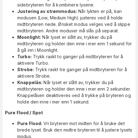
sidebryteren for å kombinere lysene.
Justering av strømmodus:
Når lykten er på, kan
modusen (Low, Medium High) justeres ved å holde
midtbryteren nede. Ønsket modus velges ved å slippe
midtbryteren. Andre moduser må slås på separat.
Moonlight:
Når lyset er slått av, trykker du på
midtbryteren og holder den inne i mer enn 1 sekund for
å gå inn i Moonlight.
Turbo:
Trykk raskt to ganger på midtbryteren for å
aktivere Turbo.
Strobe:
Trykk raskt tre ganger på midtbryteren for å
aktivere Strobe.
Knappelås:
Når lyset er slått av, trykker du på
midtbryteren og holder den inne i mer enn 2 sekunder.
Knappelåsen deaktiveres ved å trykke på bryteren og
holde den inne i mer enn 1 sekund.
Pure Flood / Spot
Pure Flood:
Vri bryteren mot midten for å bruke det
brede lyset. Bruk den midtre bryteren til å justere lysets
modus.