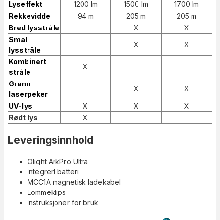
Lyseffekt
1200 lm
1500 lm
1700 lm
Rekkevidde
94 m
205 m
205 m
Bred lysstråle
X
X
Smal
X
X
lysstråle
Kombinert
X
stråle
Grønn
X
X
laserpeker
UV-lys
X
X
X
Rødt lys
X
Leveringsinnhold
Olight ArkPro Ultra
Integrert batteri
MCC1A magnetisk ladekabel
Lommeklips
Instruksjoner for bruk