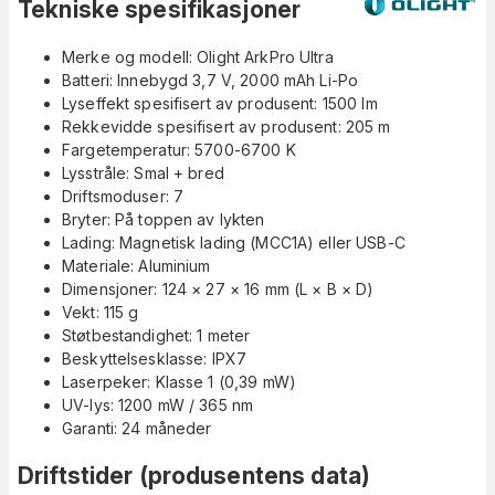
Tekniske spesifikasjoner
Merke og modell: Olight ArkPro Ultra
Batteri: Innebygd 3,7 V, 2000 mAh Li-Po
Lyseffekt spesifisert av produsent: 1500 lm
Rekkevidde spesifisert av produsent: 205 m
Fargetemperatur: 5700-6700 K
Lysstråle: Smal + bred
Driftsmoduser: 7
Bryter: På toppen av lykten
Lading: Magnetisk lading (MCC1A) eller USB-C
Materiale: Aluminium
Dimensjoner: 124 × 27 × 16 mm (L × B × D)
Vekt: 115 g
Støtbestandighet: 1 meter
Beskyttelsesklasse: IPX7
Laserpeker: Klasse 1 (0,39 mW)
UV-lys: 1200 mW / 365 nm
Garanti: 24 måneder
Driftstider (produsentens data)