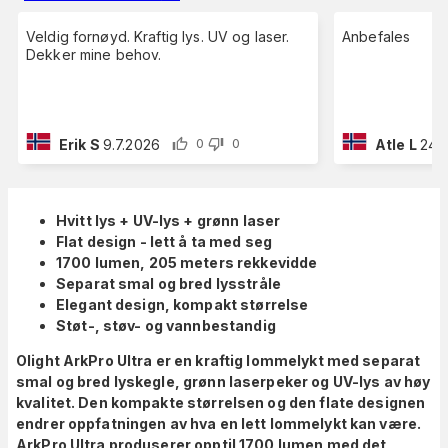
Veldig fornøyd. Kraftig lys. UV og laser.
Anbefales
Dekker mine behov.
Erik S
9.7.2026
Atle L
24.
0
0
Hvitt lys + UV-lys + grønn laser
Flat design - lett å ta med seg
1700 lumen, 205 meters rekkevidde
Separat smal og bred lysstråle
Elegant design, kompakt størrelse
Støt-, støv- og vannbestandig
Olight ArkPro Ultra er en kraftig lommelykt med separat
smal og bred lyskegle, grønn laserpeker og UV-lys av høy
kvalitet. Den kompakte størrelsen og den flate designen
endrer oppfatningen av hva en lett lommelykt kan være.
ArkPro Ultra produserer opptil 1700 lumen med det