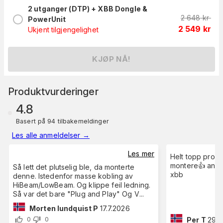
2 utganger (DTP) + XBB Dongle &
2 648
kr
PowerUnit
2 549
kr
Ukjent tilgjengelighet
KJØP NÅ!
Produktvurderinger
4.8
Basert på 94 tilbakemeldinger
Les alle anmeldelser
→
Les mer
Helt topp produ
montere👍 anbef
Så lett det plutselig ble, da monterte
xbb
denne. Istedenfor masse kobling av
HiBeam/LowBeam. Og klippe feil ledning.
Så var det bare "Plug and Play" Og V
...
Morten lundquist P
17.7.2026
Per T
29.1
0
0