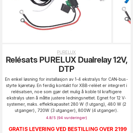
PURELUX
Relésats PURELUX Dualrelay 12V,
DTP
En enkel løsning for installasjon av 1-4 ekstralys for CAN-bus-
styrte kjøretøy. En ferdig kontakt for XBB-reléet er integrert i
relésatsen, noe som gjør det mulig å koble til kraftigere
ekstralys uten å måtte justere ledningsnettet. Egnet for 12 V-
systemer, maks. effektkapasitet 280 W (1 utgang), 480 W (2
utganger), 720W (3 utganger), 800W (4 utganger).
4.8
/5 (
94
vurderinger
)
GRATIS LEVERING VED BESTILLING OVER 2199