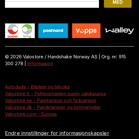
MED
©
2026
Valostore /
Handshake Norway AS
|
Org. nr:
915
300 278
|
Informasjon
Autodude - Bilpleie og bilvoks
Valostore.fi - Pohjoismaiden suurin valokauppa
Valostore.se - Pannlampor och ficklampor
Valostore.dk - Pandelamper og lommelygter
Valostore.com - Europe
Endre innstillinger for informasjonskapsler