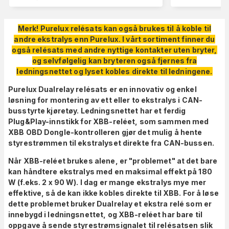
Merk! Purelux relésats kan også brukes til å koble til
andre ekstralys enn Purelux. I vårt sortiment finner du
også relésats med andre nyttige kontakter uten bryter,
og selvfølgelig kan bryteren også fjernes fra
ledningsnettet og lyset kobles direkte til ledningene.
Purelux Dualrelay relésats er en innovativ og enkel
løsning for montering av ett eller to ekstralys i CAN-
busstyrte kjøretøy. Ledningsnettet har et ferdig
Plug&Play-innstikk for XBB-reléet, som sammen med
XBB OBD Dongle-kontrolleren gjør det mulig å hente
styrestrømmen til ekstralyset direkte fra CAN-bussen.
Når XBB-reléet brukes alene, er "problemet" at det bare
kan håndtere ekstralys med en maksimal effekt på 180
W (f.eks. 2 x 90 W). I dag er mange ekstralys mye mer
effektive, så de kan ikke kobles direkte til XBB. For å løse
dette problemet bruker Dualrelay et ekstra relé som er
innebygd i ledningsnettet, og XBB-reléet har bare til
oppgave å sende styrestrømsignalet til relésatsen slik