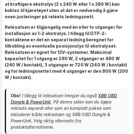
at kraftigere ekstralys (2 x 240 W eller 1 x 280 W) kan
kobles til kjøretøyet uten at det er nødvendig å gjøre
noen justeringer på reléets ledningsnett.
Relésatsen er tilgjengelig med én eller to utganger for
installasjon av 1-2 ekstralys. I tillegg til DTP-2-
kontaktene er det en separat ledning beregnet for
tilkobling av eventuelle posisjonslys til ekstralyset.
Relésatsen er egnet for 12V-systemer
. Maksimal
kapasitet for 1 utgang er 280 W, 2 utganger er 480 W
(240 W / kontakt), 3 utganger er 720 W (240 W / kontakt)
og for ledningsnettet med 4 utganger er den 800 W (200
W / kontakt).
Obs!
I tillegg til relésatsen trenger du også
XBB OBD
Dongle & PowerUnit
. På denne siden kan du kjøpe
relésats separat eller som en komplett pakke som
inkluderer både relésatsen og XBB OBD Dongle &
PowerUnit. Velg riktig alternativ fra
produktalternativene.