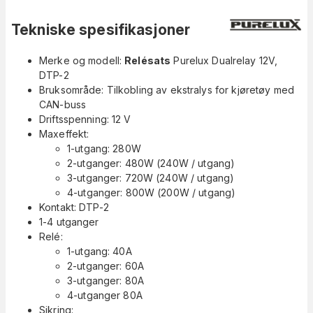
Tekniske spesifikasjoner
Merke og modell:
Relésats
Purelux Dualrelay 12V,
DTP-2
Bruksområde: Tilkobling av ekstralys for kjøretøy med
CAN-buss
Driftsspenning: 12 V
Maxeffekt:
1-utgang: 280W
2-utganger: 480W (240W / utgang)
3-utganger: 720W (240W / utgang)
4-utganger: 800W (200W / utgang)
Kontakt: DTP-2
1-4 utganger
Relé:
1-utgang: 40A
2-utganger: 60A
3-utganger: 80A
4-utganger 80A
Sikring: