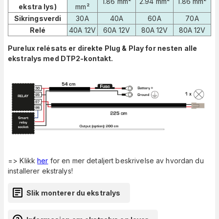
1.86 mm²
2.94 mm²
1.86 mm²
ekstra lys)
mm²
Sikringsverdi
30A
40A
60A
70A
Relé
40A 12V
60A 12V
80A 12V
80A 12V
Purelux relésats er direkte Plug & Play for nesten alle
ekstralys med DTP2-kontakt.
=> Klikk
her
for en mer detaljert beskrivelse av hvordan du
installerer ekstralys!
Slik monterer du ekstralys