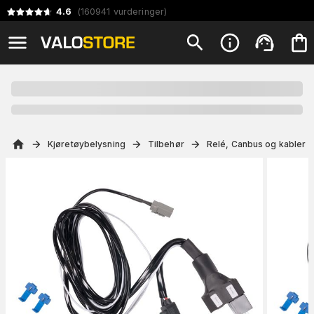
4.6
(
160941
vurderinger
)
Kjøretøybelysning
Tilbehør
Relé, Canbus og kabler