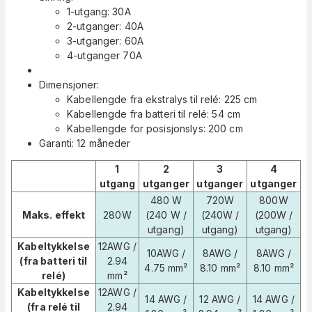
1-utgang: 30A
2-utganger: 40A
3-utganger: 60A
4-utganger 70A
Dimensjoner:
Kabellengde fra ekstralys til relé: 225 cm
Kabellengde fra batteri til relé: 54 cm
Kabellengde for posisjonslys: 200 cm
Garanti: 12 måneder
1
2
3
4
utgang
utganger
utganger
utganger
480 W
720W
800W
Maks. effekt
280W
(240 W /
(240W /
(200W /
utgang)
utgang)
utgang)
Kabeltykkelse
12AWG /
10AWG /
8AWG /
8AWG /
(fra batteri til
2.94
4.75 mm²
8.10 mm²
8.10 mm²
relé)
mm²
Kabeltykkelse
12AWG /
14 AWG /
12 AWG /
14 AWG /
(fra relé til
2.94