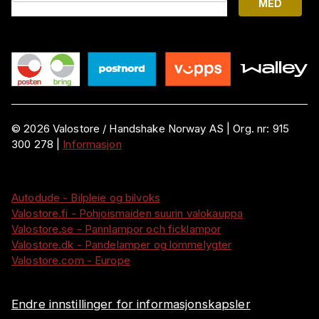
MED
©
2026
Valostore /
Handshake Norway AS
|
Org. nr:
915
300 278
|
Informasjon
Autodude - Bilpleie og bilvoks
Valostore.fi - Pohjoismaiden suurin valokauppa
Valostore.se - Pannlampor och ficklampor
Valostore.dk - Pandelamper og lommelygter
Valostore.com - Europe
Endre innstillinger for informasjonskapsler