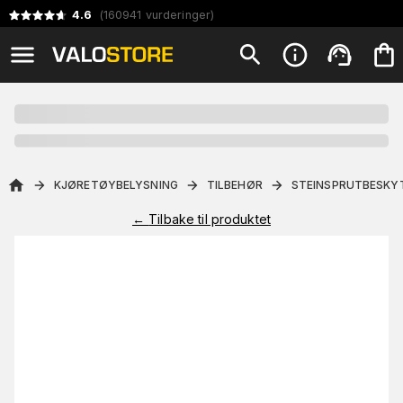
4.6
(
160941
vurderinger
)
KJØRETØYBELYSNING
TILBEHØR
STEINSPRUTBESKY
←
Tilbake til produktet