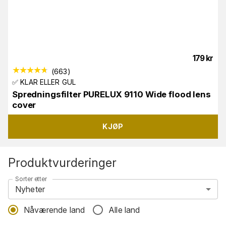
179
kr
(
663
)
✅ KLAR ELLER GUL
Spredningsfilter PURELUX 9110 Wide flood lens
cover
KJØP
Produktvurderinger
Sorter etter
Nyheter
Nåværende land
Alle land