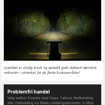
Lysbildet er utrolig bredt og spesielt godt definert nærmest
veibanen – utmerket for de fleste bruksområder!
Problemfri handel
Velg mellom å betale med Vipps, Faktura, Nettbetaling
eller Delbetaling via Walley-betalingstjenesten. Vi tilbyr