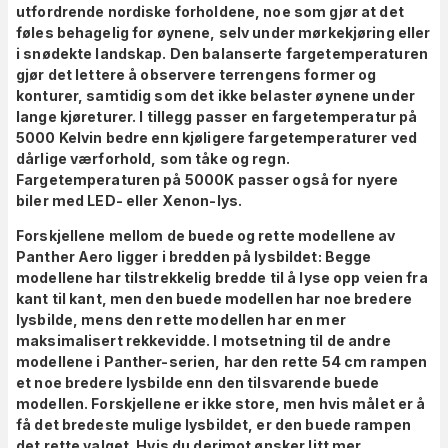
utfordrende nordiske forholdene, noe som gjør at det
føles behagelig for øynene, selv under mørkekjøring eller
i snødekte landskap. Den balanserte fargetemperaturen
gjør det lettere å observere terrengens former og
konturer, samtidig som det ikke belaster øynene under
lange kjøreturer. I tillegg passer en fargetemperatur på
5000 Kelvin bedre enn kjøligere fargetemperaturer ved
dårlige værforhold, som tåke og regn.
Fargetemperaturen på 5000K passer også for nyere
biler med LED- eller Xenon-lys.
Forskjellene mellom de buede og rette modellene av
Panther Aero ligger i bredden på lysbildet: Begge
modellene har tilstrekkelig bredde til å lyse opp veien fra
kant til kant, men den buede modellen har noe bredere
lysbilde, mens den rette modellen har en mer
maksimalisert rekkevidde. I motsetning til de andre
modellene i Panther-serien, har den rette 54 cm rampen
et noe bredere lysbilde enn den tilsvarende buede
modellen. Forskjellene er ikke store, men hvis målet er å
få det bredeste mulige lysbildet, er den buede rampen
det rette valget. Hvis du derimot ønsker litt mer