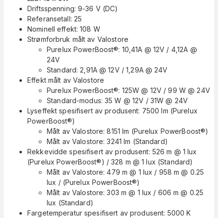
Driftsspenning: 9-36 V (DC)
Referansetall: 25
Nominell effekt: 108 W
Strømforbruk målt av Valostore
Purelux PowerBoost®: 10,41A @ 12V / 4,12A @
24V
Standard: 2,91A @ 12V / 1,29A @ 24V
Effekt målt av Valostore
Purelux PowerBoost®: 125W @ 12V / 99 W @ 24V
Standard-modus: 35 W @ 12V / 31W @ 24V
Lyseffekt spesifisert av produsent: 7500 lm (Purelux
PowerBoost®)
Målt av Valostore: 8151 lm (Purelux PowerBoost®)
Målt av Valostore: 3241 lm (Standard)
Rekkevidde spesifisert av produsent: 526 m @ 1 lux
(Purelux PowerBoost®) / 328 m @ 1 lux (Standard)
Målt av Valostore: 479 m @ 1 lux / 958 m @ 0.25
lux / (Purelux PowerBoost®)
Målt av Valostore: 303 m @ 1 lux / 606 m @ 0.25
lux (Standard)
Fargetemperatur spesifisert av produsent: 5000 K