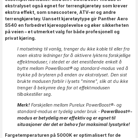
ekstralyset også egnet for terrengkjøretøy som krever
ekstra effekt, som snøscootere, ATV-er og andre
terrengkjøretøy. Uansett kjøretøytype gir Panther Aero
S540 en forbedret kjøreopplevelse og øker sikkerheten
på veien – et utmerket valg for både profesjonell og
privat kjøring.
I motsetning til vanlig, trenger du ikke koble til eller fra
noen ekstra ledninger for å aktivere lyktens forskjellige
effektmoduser, i stedet er det enestående enkelt å
bytte mellom PowerBoost® og standard-modus ved å
trykke på bryteren på enden av ekstralyset. Den sist
brukte modusen forblir i lysets "minne", slik at du ikke
trenger å bekymre deg for at effektmodusen
tilbakestiller seg.
Merk!
Forskjellen mellom Purelux PowerBoost®- og
standard-modus er tydelig under bruk -
PowerBoost®-
modus er betydelig mer effektiv og er egnet til
situasjoner der det er behov for maksimal lysstyrke!
Fargetemperaturen på 5000K er optimalisert for de