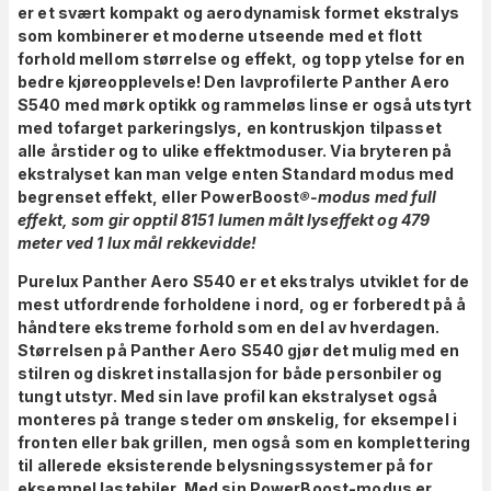
er et svært kompakt og aerodynamisk formet ekstralys
som kombinerer et moderne utseende med et flott
forhold mellom størrelse og effekt, og topp ytelse for en
bedre kjøreopplevelse! Den lavprofilerte Panther Aero
S540 med mørk optikk og rammeløs linse er også utstyrt
med tofarget parkeringslys, en kontruskjon tilpasset
alle årstider og to ulike effektmoduser. Via bryteren på
ekstralyset kan man velge enten Standard modus med
begrenset effekt, eller PowerBoost
®-modus med full
effekt, som gir opptil 8151 lumen målt lyseffekt og 479
meter ved 1 lux mål rekkevidde!
Purelux Panther Aero S540 er et ekstralys utviklet for de
mest utfordrende forholdene i nord, og er forberedt på å
håndtere ekstreme forhold som en del av hverdagen.
Størrelsen på Panther Aero S540 gjør det mulig med en
stilren og diskret installasjon for både personbiler og
tungt utstyr. Med sin lave profil kan ekstralyset også
monteres på trange steder om ønskelig, for eksempel i
fronten eller bak grillen, men også som en komplettering
til allerede eksisterende belysningssystemer på for
eksempel lastebiler. Med sin PowerBoost-modus er