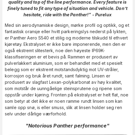
quality and top of the line performance. Every feature is
finely tuned to fit any type of situation and vehicle. Don’t
hesitate, ride with the Panther!” - Purelux
Med sin aerodynamiske design, mørke profil og optikk, og et
fantastisk oransje eller hvitt parkeringslys nederst på lykten,
er Panther Aero S540 et stilig og moderne tilskudd til ethvert
kjøretøy. Ekstralyset er ikke bare imponerende, men den er
også ekstremt slitesterk, noe den høyeste IP69K-
klassifiseringen er et bevis på. Rammen er produsert av
pulverlakkert aluminium, som er behandlet med et spesielt
belegg som er ekstremt motstandsdyktig mot UV-stråler,
korrosjon og bruk året rundt, samt falming. Linsen er
produsert av slagfast Lexan-polykarbonat av høy kvalitet,
som motstår de uunngåelige steinsprutene og ripene som
oppstår under kjøring. Fronten på ekstralyset er helt flat, noe
som betyr at det ikke er noen ramme rundt linsen som kan
samle opp snø, is eller smuss, slik at linsen holder seg ren
selv under dårlige værforhold.
"Notorious Panther performance"