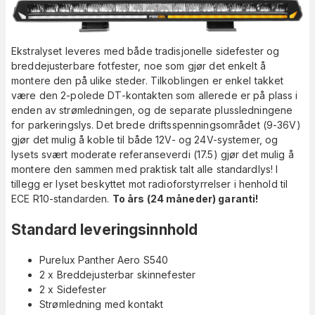
Ekstralyset leveres med både tradisjonelle sidefester og
breddejusterbare fotfester, noe som gjør det enkelt å
montere den på ulike steder. Tilkoblingen er enkel takket
være den 2-polede DT-kontakten som allerede er på plass i
enden av strømledningen, og de separate plussledningene
for parkeringslys. Det brede driftsspenningsområdet (9-36V)
gjør det mulig å koble til både 12V- og 24V-systemer, og
lysets svært moderate referanseverdi (17.5) gjør det mulig å
montere den sammen med praktisk talt alle standardlys! I
tillegg er lyset beskyttet mot radioforstyrrelser i henhold til
ECE R10-standarden.
To års (24 måneder) garanti!
Standard leveringsinnhold
Purelux Panther Aero S540
2 x Breddejusterbar skinnefester
2 x Sidefester
Strømledning med kontakt