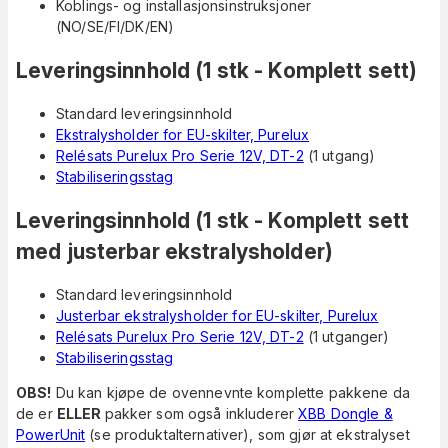
Koblings- og installasjonsinstruksjoner
(NO/SE/FI/DK/EN)
Leveringsinnhold (1 stk - Komplett sett)
Standard leveringsinnhold
Ekstralysholder for EU-skilter, Purelux
Relésats Purelux Pro Serie 12V, DT-2
(1 utgang)
Stabiliseringsstag
Leveringsinnhold (1 stk - Komplett sett
med justerbar ekstralysholder)
Standard leveringsinnhold
Justerbar ekstralysholder for EU-skilter, Purelux
Relésats Purelux Pro Serie 12V, DT-2
(1 utganger)
Stabiliseringsstag
OBS!
Du kan kjøpe de ovennevnte komplette pakkene da
de er
ELLER
pakker som også inkluderer
XBB Dongle &
PowerUnit
(se produktalternativer), som gjør at ekstralyset