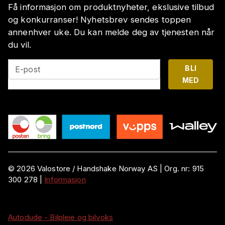
Få informasjon om produktnyheter, ekslusive tilbud
og konkurranser! Nyhetsbrev sendes toppen
annenhver uke. Du kan melde deg av tjenesten når
du vil.
BLI
E-post
MED
©
2026
Valostore /
Handshake Norway AS
|
Org. nr:
915
300 278
|
Informasjon
Autodude - Bilpleie og bilvoks