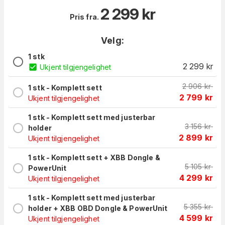
2 299
kr
Pris fra.
Velg:
1 stk
2 299
kr
Ukjent tilgjengelighet
2 906
kr
1 stk - Komplett sett
2 799
kr
Ukjent tilgjengelighet
1 stk - Komplett sett med justerbar
3 156
kr
holder
2 899
kr
Ukjent tilgjengelighet
1 stk - Komplett sett + XBB Dongle &
5 105
kr
PowerUnit
4 299
kr
Ukjent tilgjengelighet
1 stk - Komplett sett med justerbar
5 355
kr
holder + XBB OBD Dongle & PowerUnit
4 599
kr
Ukjent tilgjengelighet