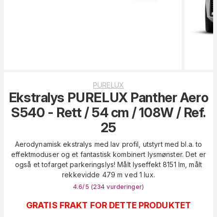
PURELUX
Ekstralys PURELUX Panther Aero
S540 - Rett / 54 cm / 108W / Ref.
25
Aerodynamisk ekstralys med lav profil, utstyrt med bl.a. to
effektmoduser og et fantastisk kombinert lysmønster. Det er
også et tofarget parkeringslys! Målt lyseffekt 8151 lm, målt
rekkevidde 479 m ved 1 lux.
4.6
/5 (
234
vurderinger
)
GRATIS FRAKT FOR DETTE PRODUKTET