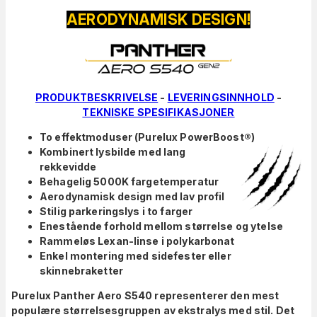
AERODYNAMISK DESIGN!
PRODUKTBESKRIVELSE
-
LEVERINGSINNHOLD
-
TEKNISKE SPESIFIKASJONER
To effektmoduser (Purelux PowerBoost®)
Kombinert lysbilde med lang
rekkevidde
Behagelig 5000K fargetemperatur
Aerodynamisk design med lav profil
Stilig parkeringslys i to farger
Enestående forhold mellom størrelse og ytelse
Rammeløs Lexan-linse i polykarbonat
Enkel montering med sidefester eller
skinnebraketter
Purelux Panther Aero S540 representerer den mest
populære størrelsesgruppen av ekstralys med stil. Det