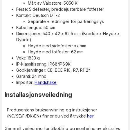
Målt av Valostore: 5050 K
Feste: Sidefester, breddejusterbare fotfester
Kontakt: Deutsch DT-2
Separate + ledninger for parkeringslys
Kabellengde: 50 cm
Dimensjoner: 540 x 42 x 62.5 mm (Bredde x Høyde x
Dybde)
Høyde med sidefester: xx mm
Høyde med fotfester: 62 mm
Vekt: 1833 g
IP-klassifisering: IP68/IP69K
Godkjenninger: CE, ECE R10, R7, R112*
Garanti: 24 mnd
Importør:
Handshake
Installasjonsveiledning
Produsentens bruksanvisning og instruksjoner
(NO/SE/FI/DK/EN) finner du ved å trykke
her
.
Generell veiledning for tilkobling og montering av ekstralys