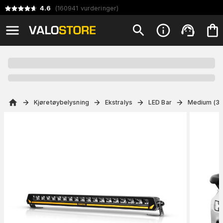
4.6
(
160941
vurderinger
)
Kjøretøybelysning
Ekstralys
LED Bar
Medium (31