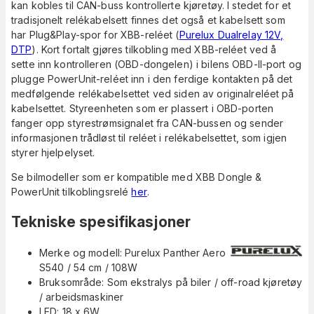
kan kobles til CAN-buss kontrollerte kjøretøy. I stedet for et
tradisjonelt relékabelsett finnes det også et kabelsett som
har Plug&Play-spor for XBB-reléet (
Purelux Dualrelay 12V,
DTP
). Kort fortalt gjøres tilkobling med XBB-reléet ved å
sette inn kontrolleren (OBD-dongelen) i bilens OBD-II-port og
plugge PowerUnit-reléet inn i den ferdige kontakten på det
medfølgende relékabelsettet ved siden av originalreléet på
kabelsettet. Styreenheten som er plassert i OBD-porten
fanger opp styrestrømsignalet fra CAN-bussen og sender
informasjonen trådløst til reléet i relékabelsettet, som igjen
styrer hjelpelyset.
Se bilmodeller som er kompatible med XBB Dongle &
PowerUnit tilkoblingsrelé
her
.
Tekniske spesifikasjoner
Merke og modell: Purelux Panther Aero
S540 / 54 cm / 108W
Bruksområde: Som ekstralys på biler / off-road kjøretøy
/ arbeidsmaskiner
LED: 18 x 6W