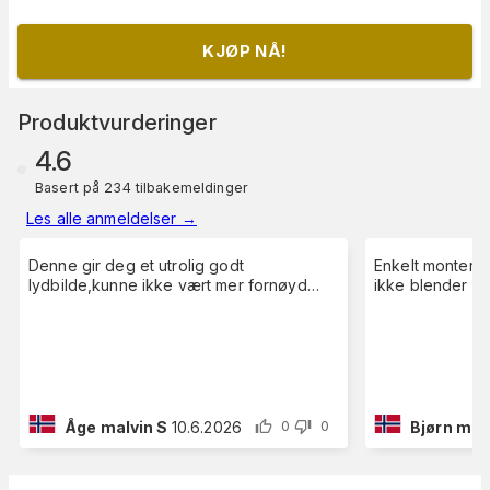
KJØP NÅ!
Produktvurderinger
4.6
Basert på 234 tilbakemeldinger
Les alle anmeldelser
→
Denne gir deg et utrolig godt
Enkelt monterin
lydbilde,kunne ikke vært mer fornøyd…
ikke blender så 
Åge malvin S
10.6.2026
Bjørn mar
0
0