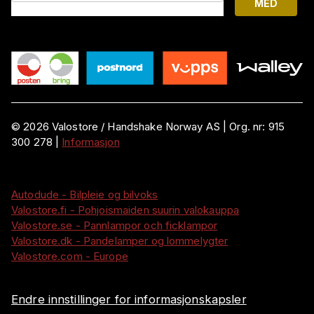
MED
©
2026
Valostore /
Handshake Norway AS
|
Org. nr:
915
300 278
|
Informasjon
Autodude - Bilpleie og bilvoks
Valostore.fi - Pohjoismaiden suurin valokauppa
Valostore.se - Pannlampor och ficklampor
Valostore.dk - Pandelamper og lommelygter
Valostore.com - Europe
Endre innstillinger for informasjonskapsler